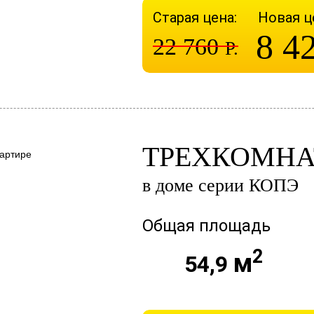
Старая цена:
Новая ц
8 4
22 760
Р.
ТРЕХКОМНА
в доме серии КОПЭ
Общая площадь
2
м
54,9