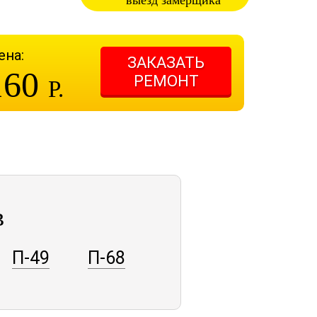
выезд замерщика
ена:
ЗАКАЗАТЬ
160
РЕМОНТ
Р.
в
П-49
П-68