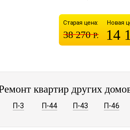
Старая цена:
Новая ц
14 
38 270
Р.
Ремонт квартир других домо
П-3
П-44
П-43
П-46