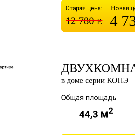
Старая цена:
Новая ц
4 7
12 780
Р.
ДВУХКОМНА
в доме серии КОПЭ
Общая площадь
2
м
44,3