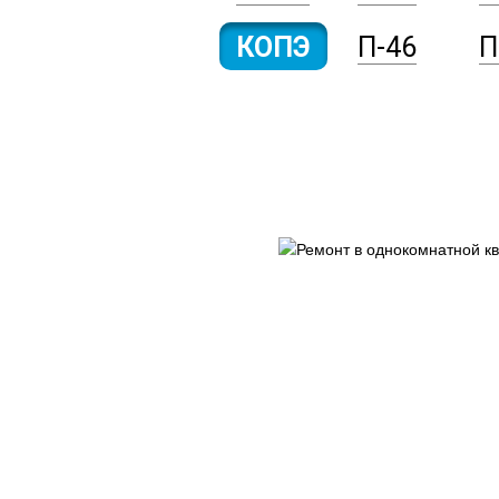
КОПЭ
П-46
П