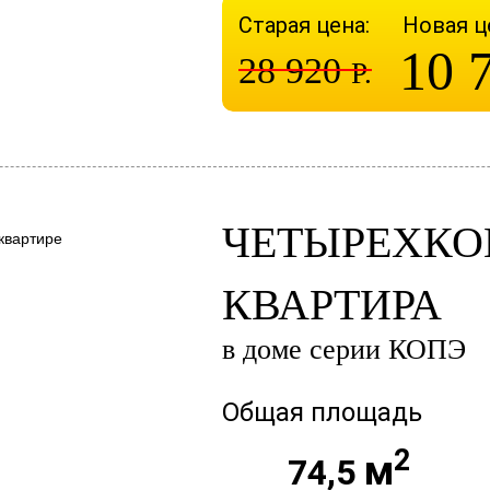
Старая цена:
Новая ц
10 
28 920
Р.
ЧЕТЫРЕХК
КВАРТИРА
в доме серии КОПЭ
Общая площадь
2
м
74,5