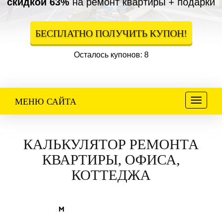
скидкой 63%
на ремонт квартиры + подарки
БЕСПЛАТНО ПОЛУЧИТЬ КУПОН!
Осталось купонов: 8
Меню
МЕНЮ САЙТА
КАЛЬКУЛЯТОР РЕМОНТА
КВАРТИРЫ, ОФИСА,
КОТТЕДЖА
м
м