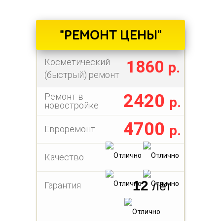
"РЕМОНТ ЦЕНЫ"
Косметический
1860
р.
(быстрый) ремонт
2420
Ремонт в
р.
новостройке
4700
р.
Евроремонт
Качество
12
лет
Гарантия