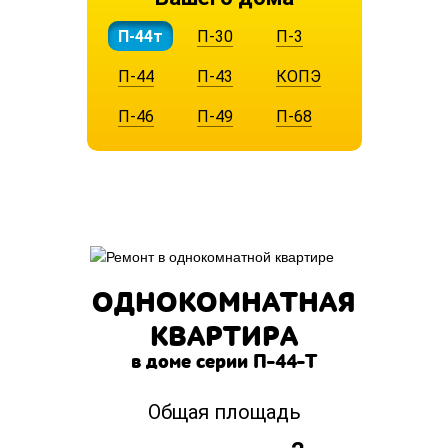
П-44т
П-30
П-3
П-44
П-43
КОПЭ
П-46
П-49
П-68
ОДНОКОМНАТНАЯ
КВАРТИРА
в доме серии П-44-Т
Общая площадь