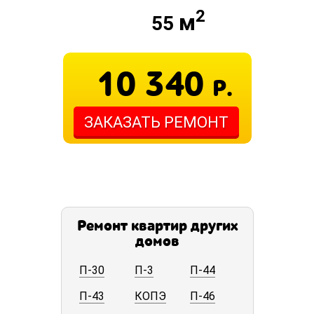
2
м
55
10 340
Р.
ЗАКАЗАТЬ РЕМОНТ
Ремонт квартир других
домов
П-30
П-3
П-44
П-43
КОПЭ
П-46